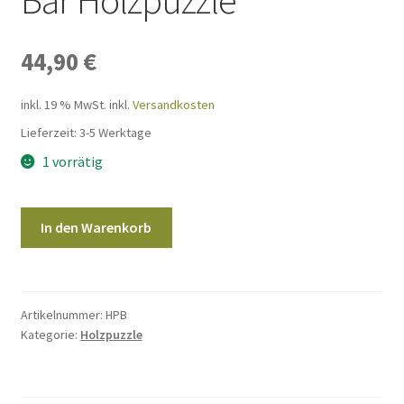
Widerrufsbelehrung
44,90
€
AGB
inkl. 19 % MwSt.
inkl.
Versandkosten
Lieferzeit:
3-5 Werktage
Impressum
1 vorrätig
Datenschutzbelehrung
Bär
In den Warenkorb
Online-Streitbeilegung
Holzpuzzle
Menge
Artikelnummer:
HPB
Kategorie:
Holzpuzzle