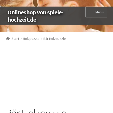
Zur
Zum
Onlineshop von spiele-
Menü
Navigation
Inhalt
hochzeit.de
springen
springen
Shop
Start
Holzpuzzle
Bär Holzpuzzle
Unterm
Produkte
öffnen
Mein Konto
Kasse
Warenkorb
Versandarten
Bär Holzpuzzle
Zahlungsarten